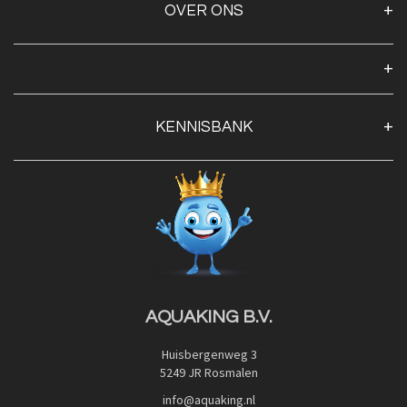
OVER ONS
Over ons
Algemene voorwaarden
Klantenservice
KENNISBANK
Openingstijden
Contact
Blog
Privacy Policy
Advies
Red Label Filter Series
Veilig betalen met:
Nishikigoi-Ô
JPD Japan Pet Design
Downloads
AQUAKING B.V.
Huisbergenweg 3
5249 JR Rosmalen
info@aquaking.nl