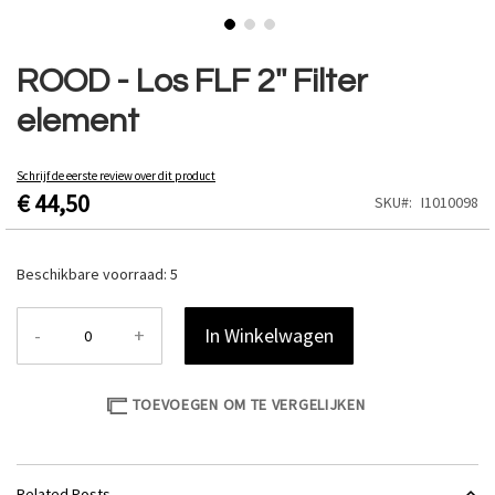
Ga
naar
ROOD - Los FLF 2'' Filter
het
element
begin
van
de
Schrijf de eerste review over dit product
afbeeldingen-
€ 44,50
SKU
I1010098
gallerij
Beschikbare voorraad:
5
-
+
In Winkelwagen
TOEVOEGEN OM TE VERGELIJKEN
Related Posts