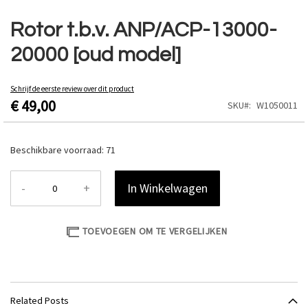
Ga
naar
Rotor t.b.v. ANP/ACP-13000-
het
20000 [oud model]
begin
van
de
Schrijf de eerste review over dit product
afbeeldingen-
€ 49,00
SKU
W1050011
gallerij
Beschikbare voorraad:
71
-
+
In Winkelwagen
TOEVOEGEN OM TE VERGELIJKEN
Related Posts