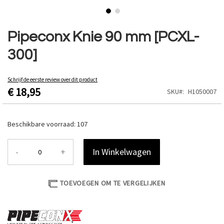
Ga
naar
Pipeconx Knie 90 mm [PCXL-
het
300]
begin
van
de
Schrijf de eerste review over dit product
afbeeldingen-
€ 18,95
SKU
H1050007
gallerij
Beschikbare voorraad:
107
-
+
In Winkelwagen
TOEVOEGEN OM TE VERGELIJKEN