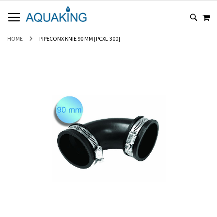
GA
WI
NAAR
DE
INHOUD
HOME
PIPECONX KNIE 90 MM [PCXL-300]
Ga
naar
het
einde
van
de
afbeeldingen-
gallerij