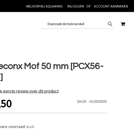
WELKOM BIJ AQUAKING
INLOGGEN
ACCOUNT AANMAKEN
WINK
econx Mof 50 mm [PCX56-
]
de eerste review over dit product
,50
SKU
H1050009
bare voorraad:
n.v.t.