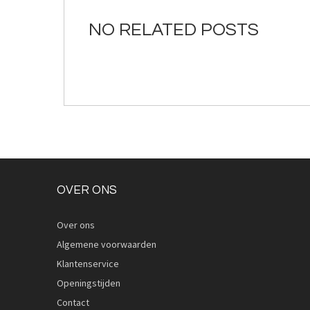
de
afbeeldingen-
NO RELATED POSTS
gallerij
OVER ONS
Over ons
Algemene voorwaarden
Klantenservice
Openingstijden
Contact