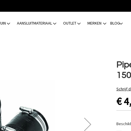
TUIN
AANSLUITMATERIAAL
OUTLET
MERKEN
BLOG
Pip
150
Schrijf 
€ 4
Beschik