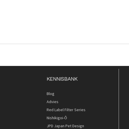
KENNISBANK
Blog
Advies
Red Label Filter Series
Nishikigoi-Ô
JPD Japan Pet Design