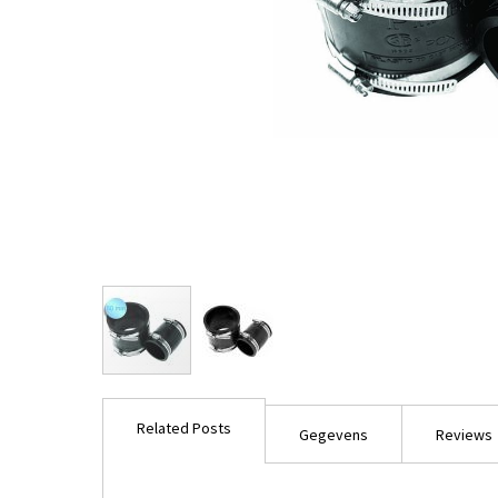
Ga
naar
Related Posts
het
Gegevens
Reviews
begin
van