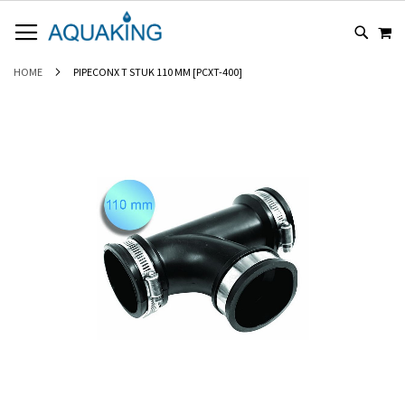
GA
WI
NAAR
DE
INHOUD
HOME
PIPECONX T STUK 110 MM [PCXT-400]
Ga
naar
het
einde
van
de
afbeeldingen-
gallerij