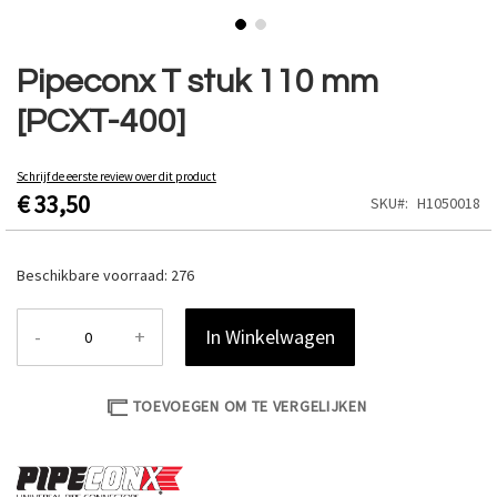
Ga
naar
Pipeconx T stuk 110 mm
het
[PCXT-400]
begin
van
de
Schrijf de eerste review over dit product
afbeeldingen-
€ 33,50
SKU
H1050018
gallerij
Beschikbare voorraad:
276
-
+
In Winkelwagen
TOEVOEGEN OM TE VERGELIJKEN