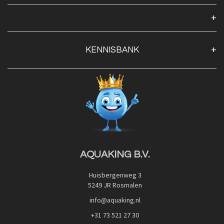
Over ons
Algemene voorwaarden
Klantenservice
KENNISBANK
Openingstijden
Contact
Blog
Privacy Policy
Advies
Red Label Filter Series
Veilig betalen met:
Nishikigoi-Ô
JPD Japan Pet Design
Downloads
AQUAKING B.V.
Huisbergenweg 3
5249 JR Rosmalen
info@aquaking.nl
+31 73 521 27 30