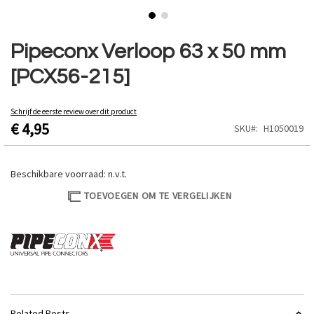
Ga
naar
Pipeconx Verloop 63 x 50 mm
het
[PCX56-215]
begin
van
de
Schrijf de eerste review over dit product
afbeeldingen-
€ 4,95
SKU
H1050019
gallerij
Beschikbare voorraad:
n.v.t.
TOEVOEGEN OM TE VERGELIJKEN
Related Posts