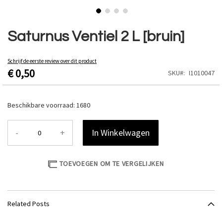
Ga
naar
Saturnus Ventiel 2 L [bruin]
het
begin
van
Schrijf de eerste review over dit product
€ 0,50
de
SKU
I1010047
afbeeldingen-
gallerij
Beschikbare voorraad:
1680
-
+
In Winkelwagen
TOEVOEGEN OM TE VERGELIJKEN
Related Posts