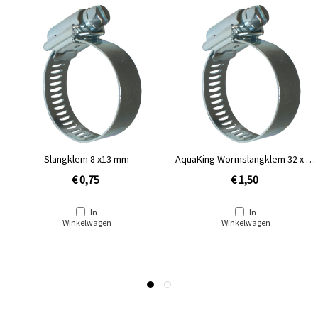
Slangklem 8 x13 mm
AquaKing Wormslangklem 32 x 51
mm [1½'']
€ 0,75
€ 1,50
In
In
Winkelwagen
Winkelwagen