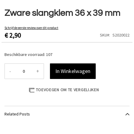
Ga
naar
Zware slangklem 36 x 39 mm
het
begin
van
Schrijf de eerste review over dit product
€ 2,90
de
SKU
S2020022
afbeeldingen-
gallerij
Beschikbare voorraad:
107
-
+
In Winkelwagen
TOEVOEGEN OM TE VERGELIJKEN
Related Posts