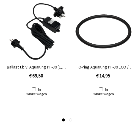
Ballast t.b.v. AquaKing PF-30 [1,14
O-ring AquaKing PF-30 ECO /
kg]
PF²30 NG
€ 69,50
€ 14,95
In
In
Winkelwagen
Winkelwagen