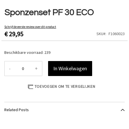
Ga
naar
Sponzenset PF 30 ECO
het
begin
van
Schrijf de eerste review over dit product
€ 29,95
de
SKU
F1060023
afbeeldingen-
gallerij
Beschikbare voorraad:
239
-
+
In Winkelwagen
TOEVOEGEN OM TE VERGELIJKEN
Related Posts