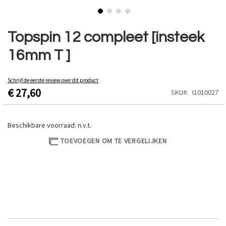
Ga
naar
Topspin 12 compleet [insteek
het
16mm T ]
begin
van
de
Schrijf de eerste review over dit product
afbeeldingen-
€ 27,60
SKU
I1010027
gallerij
Beschikbare voorraad:
n.v.t.
TOEVOEGEN OM TE VERGELIJKEN