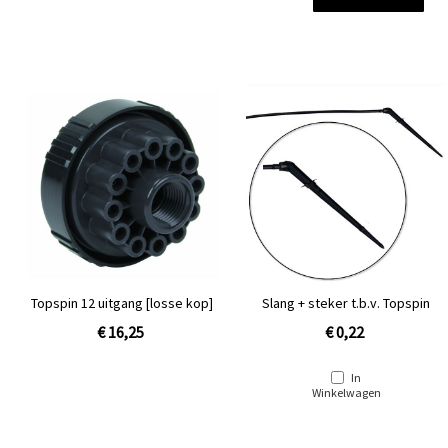
Topspin 12 uitgang [losse kop]
Slang + steker t.b.v. Topspin
€ 16,25
€ 0,22
In
Winkelwagen