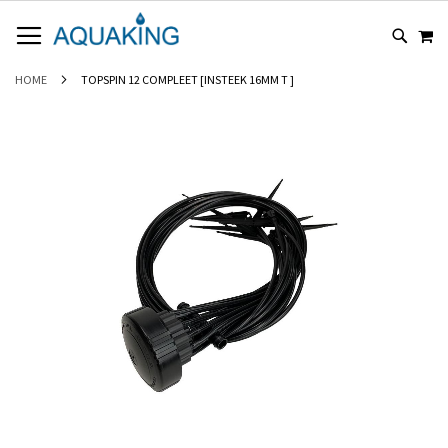
GA
WI
NAAR
DE
INHOUD
HOME
TOPSPIN 12 COMPLEET [INSTEEK 16MM T ]
Ga
naar
het
einde
van
de
afbeeldingen-
gallerij