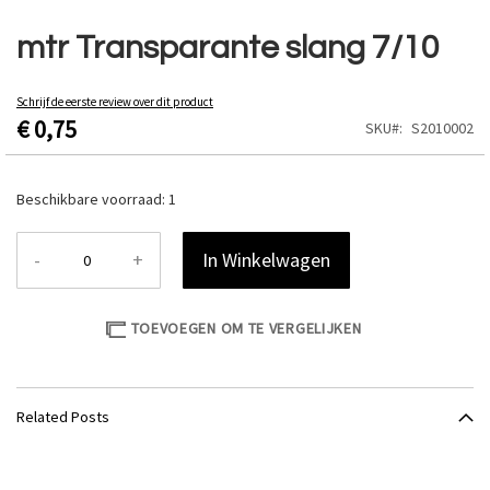
Ga
naar
mtr Transparante slang 7/10
het
begin
van
Schrijf de eerste review over dit product
€ 0,75
de
SKU
S2010002
afbeeldingen-
gallerij
Beschikbare voorraad:
1
-
+
In Winkelwagen
TOEVOEGEN OM TE VERGELIJKEN
Related Posts