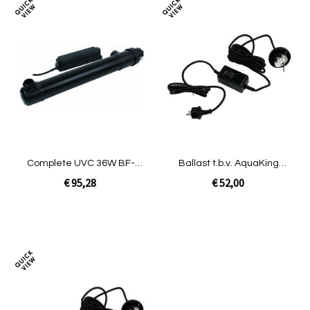
Toevoegen
Toev
om
om
te
te
vergelijken
verg
Complete UVC 36W BF-
Ballast t.b.v. AquaKing
45000
JUVC-PU-36
€ 95,28
€ 52,00
Niet op voorraad
In Winkelwagen
Toevoegen
om
te