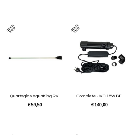
In Winkelwagen
In Winkelwagen
Toevoegen
Toev
om
om
te
te
vergelijken
verg
Quartsglas AquaKing RVS
Complete UVC 18W BF-
75 UVc lamp
25000 [1,20kg]
€ 59,50
€ 140,00
In Winkelwagen
In Winkelwagen