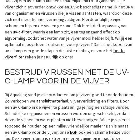
Dankzij een uv-c-lamp kunnen schadelijke micro-organismen in je
vijver zich niet verder ontwikkelen. Uv-c beschadigt namelijk het DNA
van organismen en virussen die je vissen aantasten, waardoor deze
zich niet meer kunnen vermenigvuldigen. Hierdoor blijft je vijver
schoon en blijven de vissen gezond. Ook heeft de toepassing van
een
uv-c-filter
, waarin een lamp zit, een tegengaand effect op
algvorming, zodat het water van je vijver mooi helder blijft. Wil jij een
optimaal ecosysteem realiseren voor je vijver? Dan is het kopen van
uv-c-lamp een goede stap in de juiste richting en voor het
beste
vijverfilter
reken je natuurlijk op ons!
BESTRIJD VIRUSSEN MET DE UV-
C-LAMP VOOR IN DE VIJVER
Bij Aquaking vind je alle producten om je vijver goed te onderhouden.
Zo verkopen we
aansluitmateriaal
, vijververlichting en filters. Door
een uv C-lamp in de vijver te plaatsen, ga je nog een stapje verder.
Schadelijke organismen en virussen worden uitgeschakeld, zodat
deze de vissen en waterplanten niet beschadigen. Wil je je vijver in
topconditie houden op een milieuvriendelijke manier? Dan is naast
een uv C-lamp voor de vijver, onze
EGP
ook een slimme keuze voor
jou. Deze vijverpomp is extreem energiezuinig en je past deze