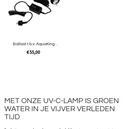
vergelijken
Ballast t.b.v. AquaKing
JUVC-PU-18 [1,15 kg]
€ 55,00
Niet op voorraad
MET ONZE UV-C-LAMP IS GROEN
WATER IN JE VIJVER VERLEDEN
TIJD