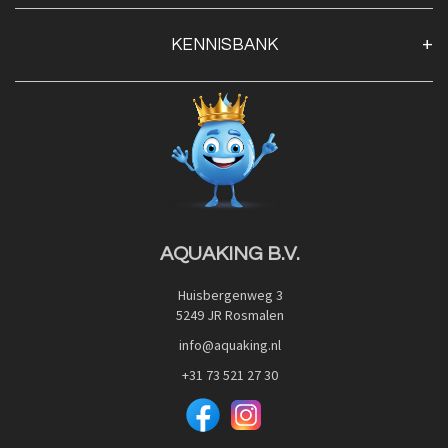
Klantenservice
KENNISBANK
Openingstijden
Contact
Blog
Privacy Policy
Advies
Red Label Filter Series
Veilig betalen met:
Nishikigoi-Ô
JPD Japan Pet Design
Downloads
AQUAKING B.V.
Huisbergenweg 3
5249 JR Rosmalen
info@aquaking.nl
+31 73 521 27 30