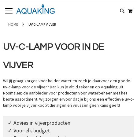
GA
WI
NAAR
DE
INHOUD
HOME
UV C-LAMP VIJVER
UV-C-LAMP VOOR IN DE
VIJVER
Wil jij graag zorgen voor helder water en zoek je daarvoor een goede
uv-c-lamp voor de vijver? Dan kun je altijd rekenen op Aquaking uit
Rosmalen; de aanbieder voor producten voor waterbeheer met het
beste assortiment. Wij zorgen ervoor dat je bij ons een effectieve uv-c-
lamp voor je vijver koopt die algen en virussen geen kans geeft!
✓ Advies in vijverproducten
✓ Voor elk budget