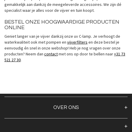
gemakkelijk aan dankzij de meegeleverde accessoires. We zijn dé
specialist waar je alles voor de vijver en tuin koopt.
BESTEL ONZE HOOGWAARDIGE PRODUCTEN
ONLINE
Geniet langer van je vijver dankzij onze uv C-lamp. Je verhoogt de
waterkwaliteit ook met pompen en
vijverfilters
en deze bestel je
eenvoudig én snel in onze webshop! Heb je nog vragen over onze
producten? Neem dan
contact
met ons op door te bellen naar
+31 73
521 27 30
.
OVER ONS
Over ons
Algemene voorwaarden