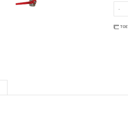
-
TOE