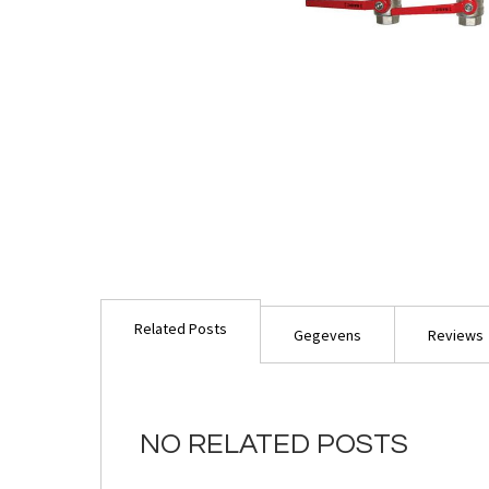
Ga
naar
Related Posts
het
Gegevens
Reviews
begin
van
de
afbeeldingen-
NO RELATED POSTS
gallerij