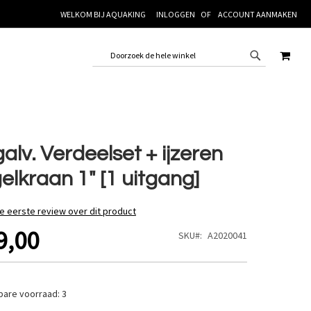
WELKOM BIJ AQUAKING
INLOGGEN
ACCOUNT AANMAKEN
WINK
alv. Verdeelset + ijzeren
elkraan 1" [1 uitgang]
de eerste review over dit product
9,00
SKU
A2020041
bare voorraad:
3