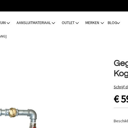
TUIN
AANSLUITMATERIAAL
OUTLET
MERKEN
BLOG
ANG]
Geg
Kog
Schrijf 
€ 5
Beschik