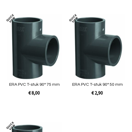
In Winkelwagen
In Winkelwagen
Toevoegen
Toev
om
om
te
te
vergelijken
verg
ERA PVC T-stuk 90° 75 mm
ERA PVC T-stuk 90° 50 mm
€ 8,00
€ 2,90
In Winkelwagen
In Winkelwagen