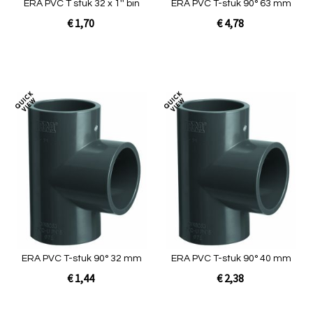
ERA PVC T stuk 32 x 1'' bin
ERA PVC T-stuk 90° 63 mm
€ 1,70
€ 4,78
In Winkelwagen
In Winkelwagen
Toevoegen
Toev
om
om
te
te
vergelijken
verg
ERA PVC T-stuk 90° 32 mm
ERA PVC T-stuk 90° 40 mm
€ 1,44
€ 2,38