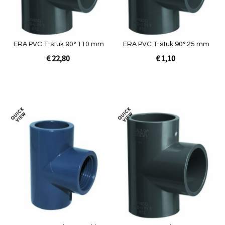
ERA PVC T-stuk 90° 110 mm
ERA PVC T-stuk 90° 25 mm
€ 22,80
€ 1,10
In Winkelwagen
In Winkelwagen
Toevoegen
Toev
om
om
te
te
vergelijken
verg