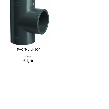
Toevoegen
om
te
vergelijken
PVC T-stuk 90°
Vanaf
€ 1,10
In Winkelwagen