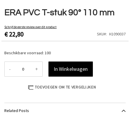
Ga
naar
ERA PVC T-stuk 90° 110 mm
het
begin
van
Schrijf de eerste review over dit product
€ 22,80
de
SKU
H1090037
afbeeldingen-
gallerij
Beschikbare voorraad:
100
-
+
In Winkelwagen
TOEVOEGEN OM TE VERGELIJKEN
Related Posts