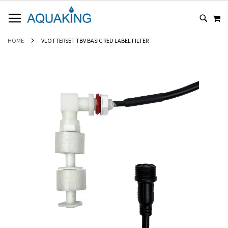
GA
WI
NAAR
DE
INHOUD
HOME
VLOTTERSET TBV BASIC RED LABEL FILTER
Ga
naar
het
einde
van
de
afbeeldingen-
gallerij