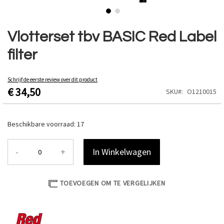
Ga
naar
Vlotterset tbv BASIC Red Label
het
filter
begin
van
de
Schrijf de eerste review over dit product
afbeeldingen-
€ 34,50
SKU
O1210015
gallerij
Beschikbare voorraad:
17
-
+
In Winkelwagen
TOEVOEGEN OM TE VERGELIJKEN