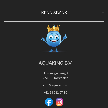
Algemene voorwaarden
Klantenservice
KENNISBANK
Openingstijden
Contact
Blog
Privacy Policy
Advies
Red Label Filter Series
Veilig betalen met:
Nishikigoi-Ô
JPD Japan Pet Design
Downloads
AQUAKING B.V.
Huisbergenweg 3
5249 JR Rosmalen
info@aquaking.nl
+31 73 521 27 30