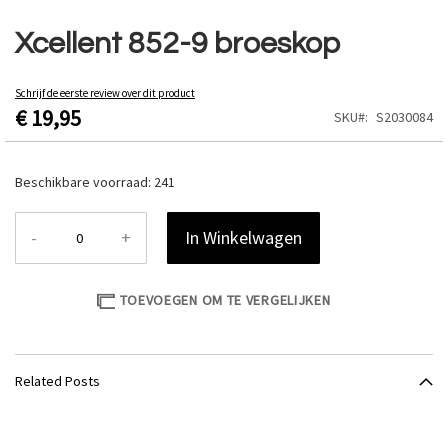
Ga
naar
Xcellent 852-9 broeskop
het
begin
van
Schrijf de eerste review over dit product
€ 19,95
de
SKU
S2030084
afbeeldingen-
gallerij
Beschikbare voorraad:
241
-
+
In Winkelwagen
TOEVOEGEN OM TE VERGELIJKEN
Related Posts