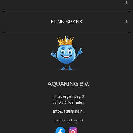
Algemene voorwaarden
Klantenservice
KENNISBANK
Openingstijden
Contact
Blog
Privacy Policy
Advies
Red Label Filter Series
Veilig betalen met:
Nishikigoi-Ô
JPD Japan Pet Design
Downloads
AQUAKING B.V.
Huisbergenweg 3
5249 JR Rosmalen
info@aquaking.nl
+31 73 521 27 30