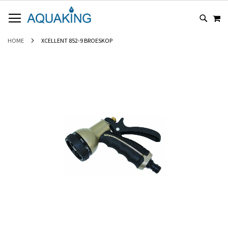
GA
WI
NAAR
DE
INHOUD
HOME
XCELLENT 852-9 BROESKOP
Ga
naar
het
einde
van
de
afbeeldingen-
gallerij