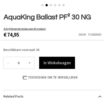
Ga
naar
AquaKing Ballast PF² 30 NG
het
begin
van
Schrijf de eerste review over dit product
€ 74,95
de
SKU
F1060003
afbeeldingen-
gallerij
Beschikbare voorraad:
36
-
+
In Winkelwagen
TOEVOEGEN OM TE VERGELIJKEN
Related Posts