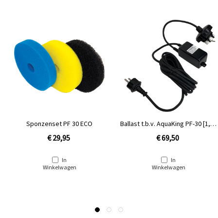
Sponzenset PF 30 ECO
Ballast t.b.v. AquaKing PF-30 [1,14
kg]
€ 29,95
€ 69,50
In
In
Winkelwagen
Winkelwagen