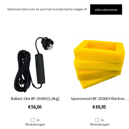
Selecteer items om ze aan het mandje toe te voegen of
alles selecteren
Ballast 18w BF-25000 [1,8kg]
Sponzenset BF-25000 Filterbox [4
stuks]
€ 56,00
€ 69,95
In
In
Winkelwagen
Winkelwagen