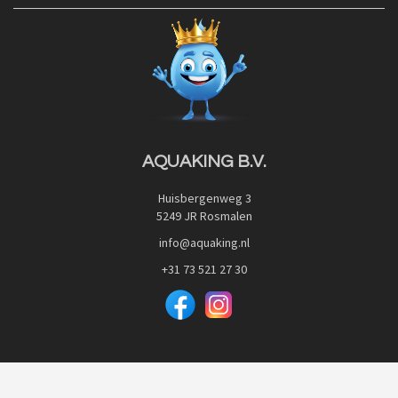
Contact
Blog
Privacy Policy
Advies
Red Label Filter Series
Veilig betalen met:
Nishikigoi-Ô
JPD Japan Pet Design
Downloads
AQUAKING B.V.
Huisbergenweg 3
5249 JR Rosmalen
info@aquaking.nl
+31 73 521 27 30