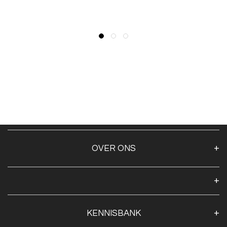
OVER ONS
Over ons
Algemene voorwaarden
Klantenservice
KENNISBANK
Openingstijden