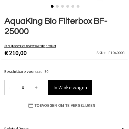
Ga
naar
AquaKing Bio Filterbox BF-
het
25000
begin
van
de
Schrijf de eerste review over dit product
afbeeldingen-
€ 210,00
SKU
F1040003
gallerij
Beschikbare voorraad:
90
-
+
In Winkelwagen
TOEVOEGEN OM TE VERGELIJKEN
Related Posts