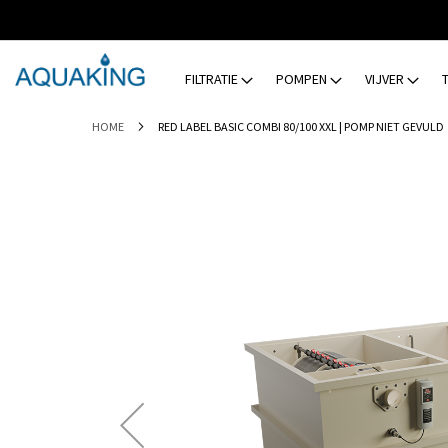
GA
NAAR
DE
INHOUD
FILTRATIE
POMPEN
VIJVER
HOME
RED LABEL BASIC COMBI 80/100 XXL | POMP NIET GEVULD
Ga
naar
het
einde
van
de
afbeeldingen-
gallerij