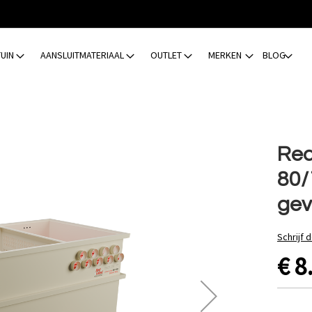
TUIN
AANSLUITMATERIAAL
OUTLET
MERKEN
BLOG
Red
80/
gev
Schrijf 
€ 8