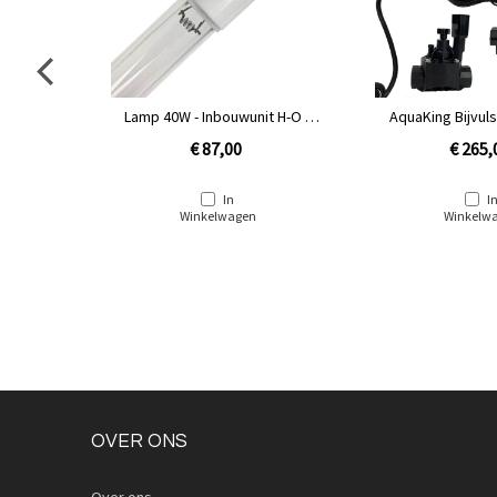
quaKing
Lamp 40W - Inbouwunit H-O /
AquaKing Bijvul
INOX / Amalgaam
€ 87,00
€ 265,
In
I
Winkelwagen
Winkelw
OVER ONS