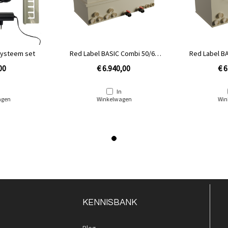
systeem set
Red Label BASIC Combi 50/60
Red Label BA
plus | Gravity niet gevuld
Gravity
00
€ 6.940,00
€ 6
n
In
agen
Winkelwagen
Win
KENNISBANK