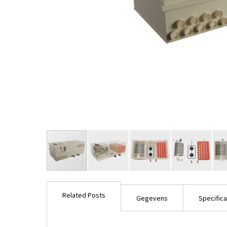
Ga
naar
Related Posts
het
Gegevens
Specifica
begin
van