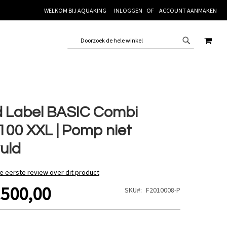
WELKOM BIJ AQUAKING
INLOGGEN
ACCOUNT AANMAKEN
WINK
 Label BASIC Combi
100 XXL | Pomp niet
uld
de eerste review over dit product
.500,00
SKU
F2010008-P