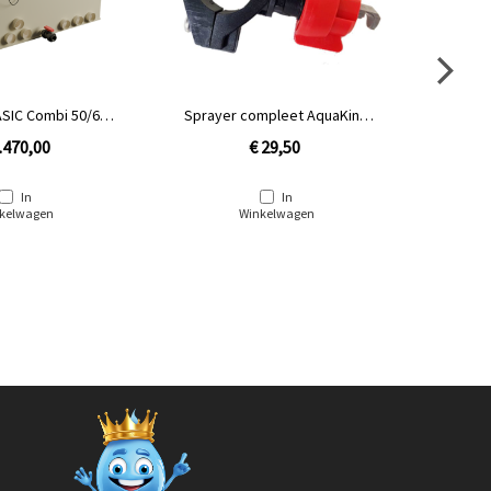
SIC Combi 50/60 |
Sprayer compleet AquaKing
Lamp 4
 niet gevuld
Red Label
I
.470,00
€ 29,50
In
In
kelwagen
Winkelwagen