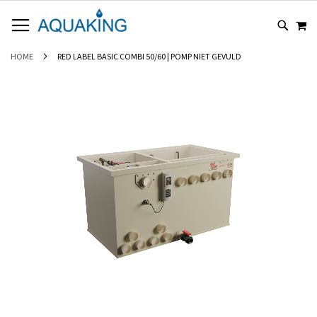
GA
WI
NAAR
DE
INHOUD
HOME
RED LABEL BASIC COMBI 50/60 | POMP NIET GEVULD
Ga
naar
het
einde
van
de
afbeeldingen-
gallerij