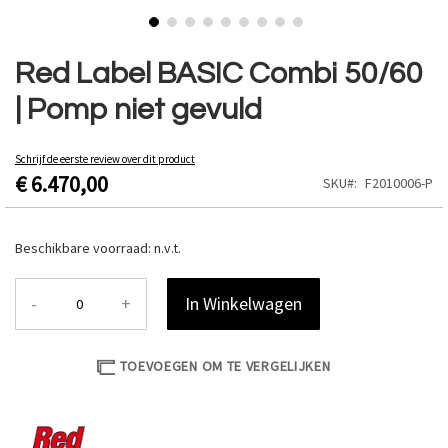
Ga
naar
Red Label BASIC Combi 50/60
het
| Pomp niet gevuld
begin
van
de
Schrijf de eerste review over dit product
afbeeldingen-
€ 6.470,00
SKU
F2010006-P
gallerij
Beschikbare voorraad:
n.v.t.
-
+
In Winkelwagen
TOEVOEGEN OM TE VERGELIJKEN