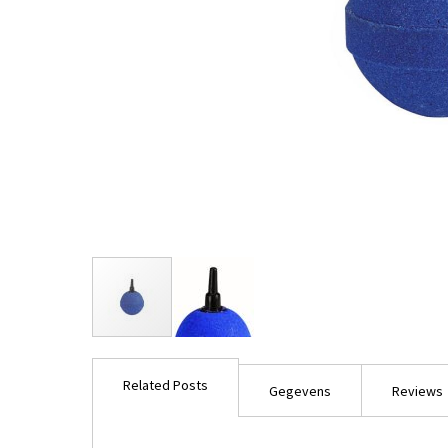
Ga
naar
Related Posts
het
Gegevens
Reviews
begin
van