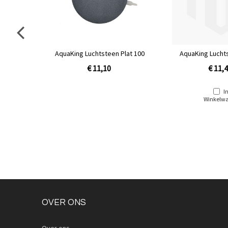
Plat 120
AquaKing Luchtsteen Plat 100
AquaKing Luchts
omrandin
€ 11,10
€ 11,
I
Winkelw
OVER ONS