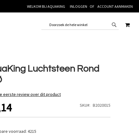
WELKOM BIJ AQUAKING
INLOGGEN
ACCOUNT AANMAKEN
WINK
aKing Luchtsteen Rond
Ø
de eerste review over dit product
,14
SKU
B2020015
bare voorraad:
4215