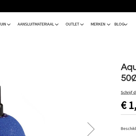
TUIN
AANSLUITMATERIAAL
OUTLET
MERKEN
BLOG
Aqu
50
Schrijf 
€ 1
Beschik