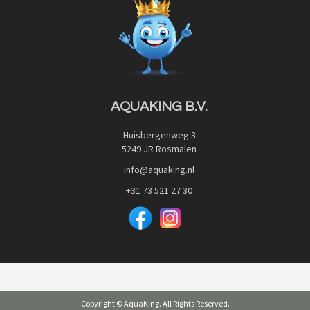
Privacy Policy
Advies
Red Label Filter Series
Veilig betalen met:
Nishikigoi-Ô
JPD Japan Pet Design
Downloads
AQUAKING B.V.
Huisbergenweg 3
5249 JR Rosmalen
info@aquaking.nl
+31 73 521 27 30
Copyright © AquaKing. All Rights Reserved.