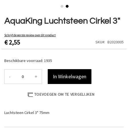
Ga
naar
AquaKing Luchtsteen Cirkel 3"
het
begin
van
Schrijf de eerste review over dit product
€ 2,55
de
SKU
B2020005
afbeeldingen-
gallerij
Beschikbare voorraad:
1935
-
+
In Winkelwagen
TOEVOEGEN OM TE VERGELIJKEN
Luchtsteen Cirkel 3" 75mm