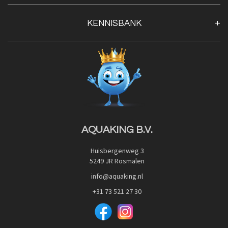
Klantenservice
KENNISBANK
Openingstijden
Contact
Blog
Privacy Policy
Advies
Red Label Filter Series
Veilig betalen met:
Nishikigoi-Ô
JPD Japan Pet Design
Downloads
AQUAKING B.V.
Huisbergenweg 3
5249 JR Rosmalen
info@aquaking.nl
+31 73 521 27 30