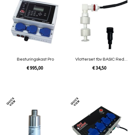
om
om
te
te
vergelijken
verg
Besturingskast Pro
Vlotterset tbv BASIC Red
Label filter
€ 995,00
€ 34,50
In Winkelwagen
In Winkelwagen
Toevoegen
Toev
om
om
te
te
vergelijken
verg