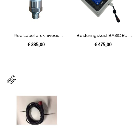
Red Label druk niveau
Besturingskast BASIC EU -
sensor
NG
€ 385,00
€ 475,00
In Winkelwagen
In Winkelwagen
Toevoegen
om
te
vergelijken