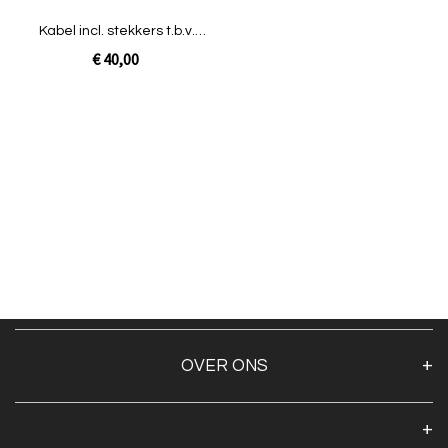
Kabel incl. stekkers t.b.v.
sensor Pro
€ 40,00
In Winkelwagen
OVER ONS
Over ons
Algemene voorwaarden