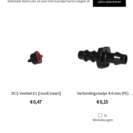
Selecteer items om ze aan het mandje toe te voegen of
alles selecteren
DCS Ventiel 8 L [rood/zwart]
Verbindingstuitje 4-6 mm (PE)
t.b.v. CNL [PE D5.25]
€ 0,47
€ 0,15
In
Winkelwagen