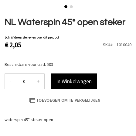
Ga
naar
NL Waterspin 45° open steker
het
begin
van
Schrijf de eerste review over dit product
€ 2,05
de
SKU
I1010040
afbeeldingen-
gallerij
Beschikbare voorraad:
503
-
+
In Winkelwagen
TOEVOEGEN OM TE VERGELIJKEN
waterspin 45° steker open