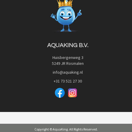
Privacy Policy
Advies
Red Label Filter Series
Veilig betalen met:
Nishikigoi-Ô
JPD Japan Pet Design
Downloads
AQUAKING B.V.
Huisbergenweg 3
5249 JR Rosmalen
info@aquaking.nl
+31 73 521 27 30
Copyright © AquaKing. All Rights Reserved.