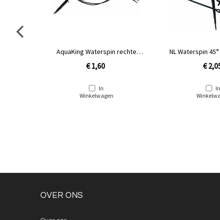
AquaKing Waterspin rechte
NL Waterspin 45°
steker labyrinth
€ 1,60
€ 2,0
In
I
Winkelwagen
Winkelw
OVER ONS