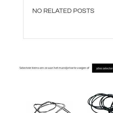
de
afbeeldingen-
NO RELATED POSTS
gallerij
Selecteer items om ze aan het mandje toe te voegen of
alles selecte