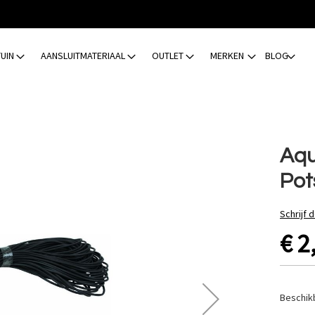
TUIN
AANSLUITMATERIAAL
OUTLET
MERKEN
BLOG
Aqu
Pot
Schrijf 
€ 2
Beschik