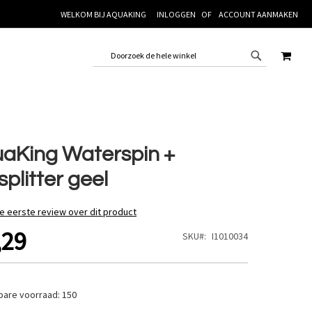
WELKOM BIJ AQUAKING
INLOGGEN
ACCOUNT AANMAKEN
WINK
aKing Waterspin +
splitter geel
de eerste review over dit product
,29
SKU
I1010034
bare voorraad:
150