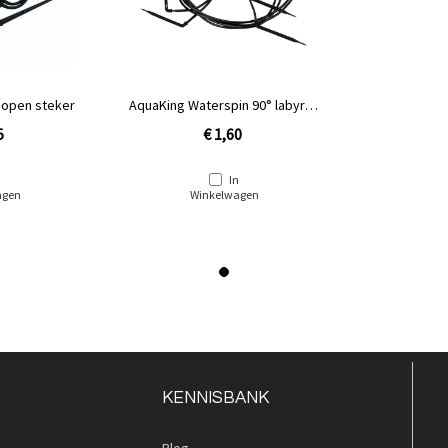
 open steker
AquaKing Waterspin 90° labyrint
steker
5
€ 1,60
n
In
agen
Winkelwagen
KENNISBANK