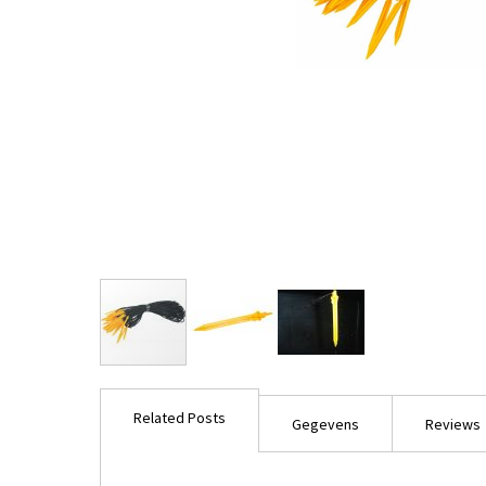
Ga
naar
Related Posts
het
Gegevens
Reviews
begin
van