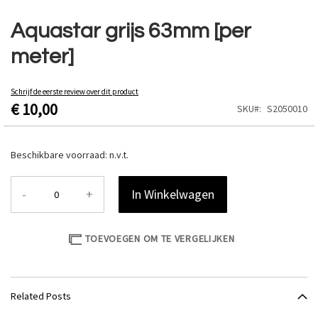
Ga
naar
Aquastar grijs 63mm [per
het
meter]
begin
van
de
Schrijf de eerste review over dit product
afbeeldingen-
€ 10,00
SKU
S2050010
gallerij
Beschikbare voorraad:
n.v.t.
-
+
In Winkelwagen
TOEVOEGEN OM TE VERGELIJKEN
Related Posts