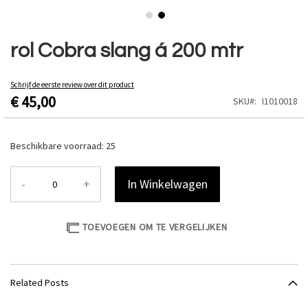
Ga
naar
rol Cobra slang á 200 mtr
het
begin
van
Schrijf de eerste review over dit product
€ 45,00
de
SKU
I1010018
afbeeldingen-
gallerij
Beschikbare voorraad:
25
-
+
In Winkelwagen
TOEVOEGEN OM TE VERGELIJKEN
Related Posts