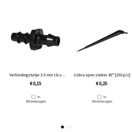
Verbindingstuitje 3-5 mm t.b.v.
Cobra open steker 45° [250 p/z]
Cobra/Ray Jet [PE D3.75]
€ 0,15
€ 0,25
In
In
Winkelwagen
Winkelwagen