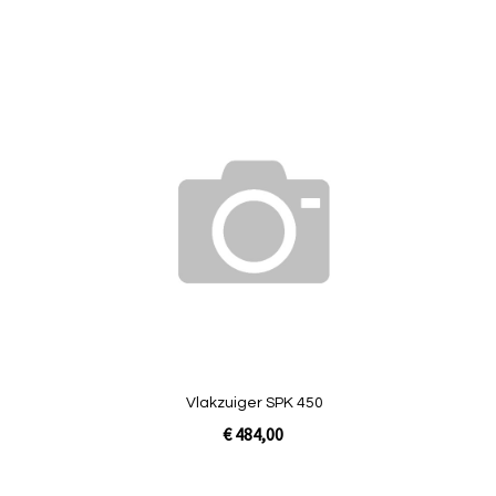
Toevoegen
Toevo
om
om
te
te
vergelijken
vergel
Vlakzuiger SPK 450
€ 484,00