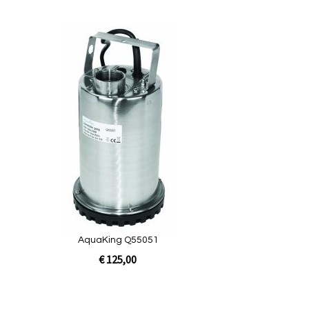
lwagen
egen
Toevoegen
om
te
ijken
vergelijken
uickview
AquaKing Q55051
€ 125,00
lwagen