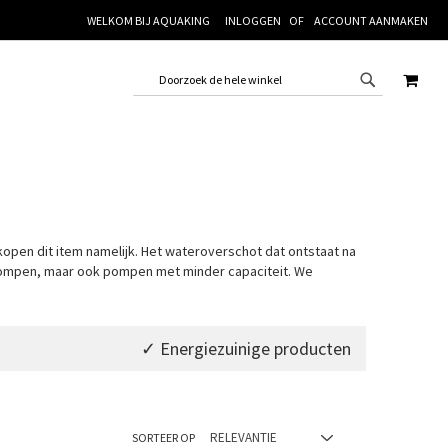
WELKOM BIJ AQUAKING
INLOGGEN
ACCOUNT AANMAKEN
WINK
rkopen dit item namelijk. Het wateroverschot dat ontstaat na
gpompen, maar ook pompen met minder capaciteit. We
✓ Energiezuinige producten
SORTEER OP