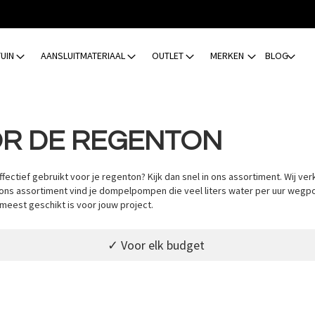
TUIN
AANSLUITMATERIAAL
OUTLET
MERKEN
BLOG
R DE REGENTON
ectief gebruikt voor je regenton? Kijk dan snel in ons assortiment. Wij ve
n ons assortiment vind je dompelpompen die veel liters water per uur we
meest geschikt is voor jouw project.
✓ Voor elk budget