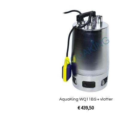
Quickview
AquaKing WQ11BS + vlotter
€ 439,50
In Winkelwagen