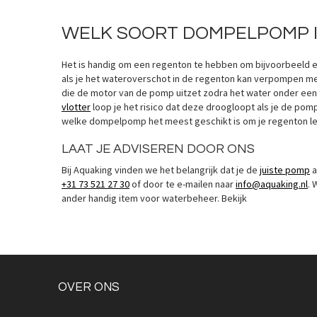
WELK SOORT DOMPELPOMP I
Het is handig om een regenton te hebben om bijvoorbeeld extr
als je het wateroverschot in de regenton kan verpompen 
die de motor van de pomp uitzet zodra het water onder een
vlotter
loop je het risico dat deze droogloopt als je de po
welke dompelpomp het meest geschikt is om je regenton le
LAAT JE ADVISEREN DOOR ONS
Quickview
Bij Aquaking vinden we het belangrijk dat je de
juiste pomp
a
+31 73 521 27 30
of door te e-mailen naar
info@aquaking.nl
. 
ander handig item voor waterbeheer. Bekijk
OVER ONS