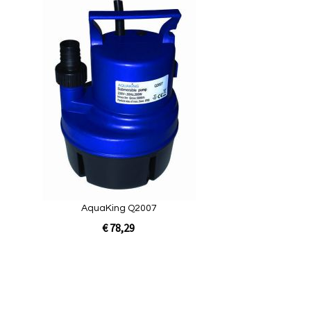
egen
Toevoegen
om
te
ijken
vergelijken
uickview
AquaKing Q2007
€ 78,29
 op
raad