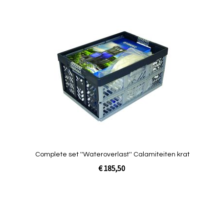
Toevoegen
Toevo
om
om
te
te
vergelijken
vergel
Quickview
Q
Complete set ''Wateroverlast'' Calamiteiten krat
€ 185,50
In Winkelwagen
In Winke