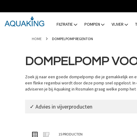
GA
NAAR
DE
INHOUD
FILTRATIE
POMPEN
VIJVER
HOME
DOMPELPOMP REGENTON
DOMPELPOMP VOO
Zoek jij naar een goede dompelpomp die je gemakkelijk en eff
een flinke regenbui wordt door deze pomp snel opgelost. I
adviseren je bij Aquaking in Rosmalen graag welke pomp het 
✓ Advies in vijverproducten
TONEN
Foto-
Lijst
15
PRODUCTEN
ALS