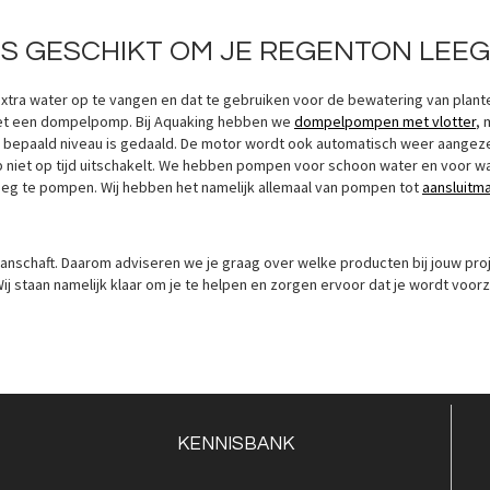
S GESCHIKT OM JE REGENTON LEEG
a water op te vangen en dat te gebruiken voor de bewatering van planten in
met een dompelpomp. Bij Aquaking hebben we
dompelpompen met vlotter
, 
 bepaald niveau is gedaald. De motor wordt ook automatisch weer aangezet
mp niet op tijd uitschakelt. We hebben pompen voor schoon water en voor w
eg te pompen. Wij hebben het namelijk allemaal van pompen tot
aansluitma
Quickview
Q
anschaft. Daarom adviseren we je graag over welke producten bij jouw pro
Wij staan namelijk klaar om je te helpen en zorgen ervoor dat je wordt vo
KENNISBANK