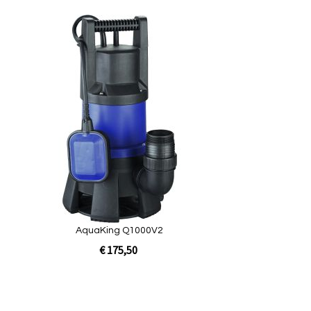
egen
Toevoegen
om
te
ijken
vergelijken
uickview
AquaKing Q1000V2
€ 175,50
lwagen