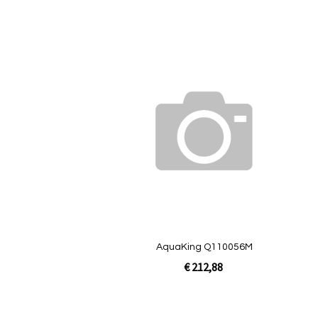
In Winkelwagen
Quickview
AquaKing Q110056M
€ 212,88
In Winkelwagen