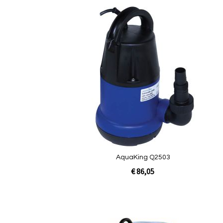
Quickview
AquaKing Q2503
€ 86,05
In Winkelwagen