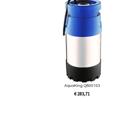
Quickview
AquaKing Q800103
€ 283,71
In Winkelwagen