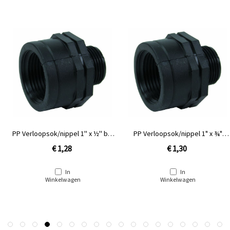
PP Verloopsok/nippel 1'' x ½'' bin
PP Verloopsok/nippel 1" x ¾"
x buit
binnendraad x buitendraad
€ 1,28
€ 1,30
In
In
Winkelwagen
Winkelwagen