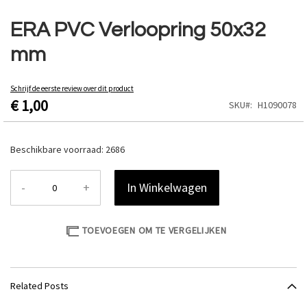
Ga
naar
ERA PVC Verloopring 50x32
het
mm
begin
van
de
Schrijf de eerste review over dit product
afbeeldingen-
€ 1,00
SKU
H1090078
gallerij
Beschikbare voorraad:
2686
-
+
In Winkelwagen
TOEVOEGEN OM TE VERGELIJKEN
Related Posts