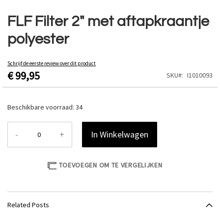
Ga
naar
FLF Filter 2" met aftapkraantje
het
polyester
begin
van
de
Schrijf de eerste review over dit product
afbeeldingen-
€ 99,95
SKU
I1010093
gallerij
Beschikbare voorraad:
34
-
+
In Winkelwagen
TOEVOEGEN OM TE VERGELIJKEN
Related Posts