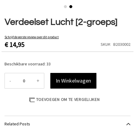
Ga
naar
Verdeelset Lucht [2-groeps]
het
begin
van
Schrijf de eerste review over dit product
€ 14,95
de
SKU
B2030002
afbeeldingen-
gallerij
Beschikbare voorraad:
33
-
+
In Winkelwagen
TOEVOEGEN OM TE VERGELIJKEN
Related Posts