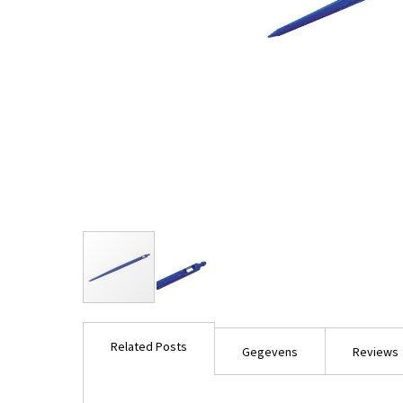
Ga
naar
Related Posts
het
Gegevens
Reviews
begin
van