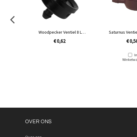
 L zwart
Woodpecker Ventiel 8 L
Saturnus Ventiel
groen/zwart
€ 0,62
€ 0,5
I
Winkelw
OVER ONS