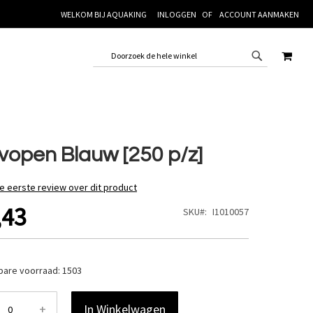
WELKOM BIJ AQUAKING
INLOGGEN
ACCOUNT AANMAKEN
WINK
vopen Blauw [250 p/z]
de eerste review over dit product
,43
SKU
I1010057
bare voorraad:
1503
+
In Winkelwagen