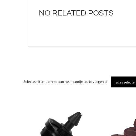
de
afbeeldingen-
NO RELATED POSTS
gallerij
Selecteer items om ze aan het mandje toe te voegen of
alles selecte