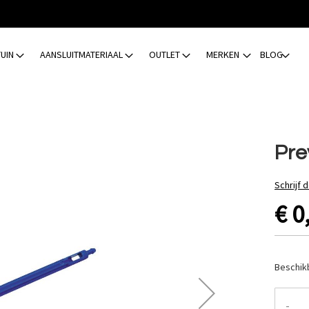
TUIN
AANSLUITMATERIAAL
OUTLET
MERKEN
BLOG
Pre
Schrijf 
€ 0
Beschik
-