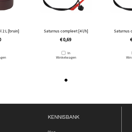
 2 L [bruin]
Saturnus compleet [4 l/h]
Saturnus c
0
€ 0,69
€
n
In
agen
Winkelwagen
Win
KENNISBANK