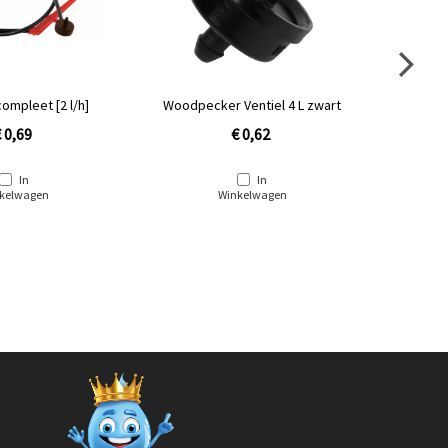
ompleet [2 l/h]
Woodpecker Ventiel 4 L zwart
Wood
 0,69
€ 0,62
In
In
kelwagen
Winkelwagen