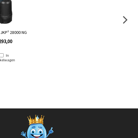
 JKP² 28000 NG
293,00
In
kelwagen