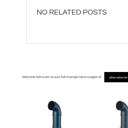
de
afbeeldingen-
NO RELATED POSTS
gallerij
Selecteer items om ze aan het mandje toe te voegen of
alles selecte