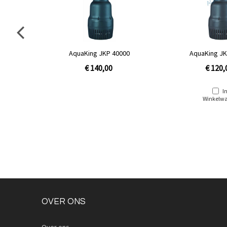
AquaKing JKP 40000
AquaKing JK
€ 140,00
€ 120,
I
Winkelw
OVER ONS