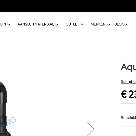
TUIN
AANSLUITMATERIAAL
OUTLET
MERKEN
BLOG
Aqu
Schrijf 
€ 2
Beschik
-