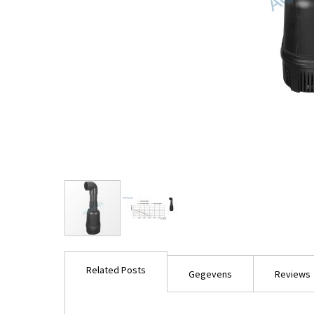
Ga
naar
Related Posts
het
Gegevens
Reviews
begin
van