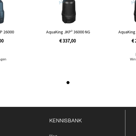
P 26000
AquaKing JKP² 36000 NG
AquaKing
00
€ 337,00
€ 
n
agen
Win
KENNISBANK