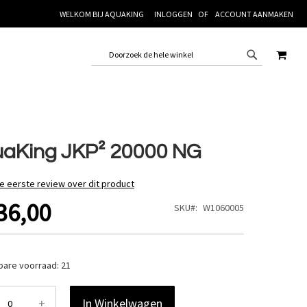
WELKOM BIJ AQUAKING
INLOGGEN
ACCOUNT AANMAKEN
WINK
aKing JKP² 20000 NG
de eerste review over dit product
36,00
SKU
W1060005
bare voorraad:
21
+
In Winkelwagen