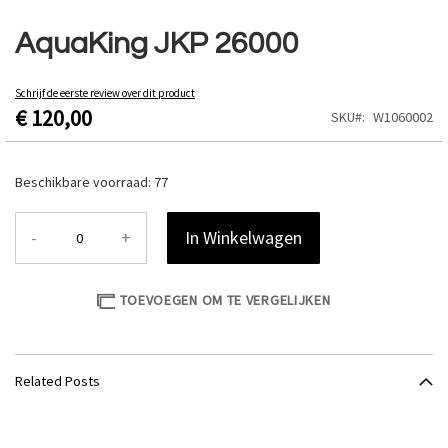
Ga
naar
AquaKing JKP 26000
het
begin
van
Schrijf de eerste review over dit product
€ 120,00
de
SKU
W1060002
afbeeldingen-
gallerij
Beschikbare voorraad:
77
-
+
In Winkelwagen
TOEVOEGEN OM TE VERGELIJKEN
Related Posts