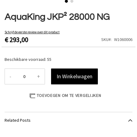
Ga
naar
AquaKing JKP² 28000 NG
het
begin
van
Schrijf de eerste review over dit product
€ 293,00
de
SKU
W1060006
afbeeldingen-
gallerij
Beschikbare voorraad:
55
-
+
In Winkelwagen
TOEVOEGEN OM TE VERGELIJKEN
Related Posts