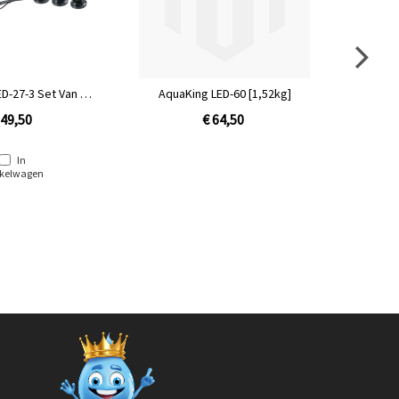
D-27-3 Set Van 3
AquaKing LED-60 [1,52kg]
AquaKing
103) [2,16kg]
 49,50
€ 64,50
In
kelwagen