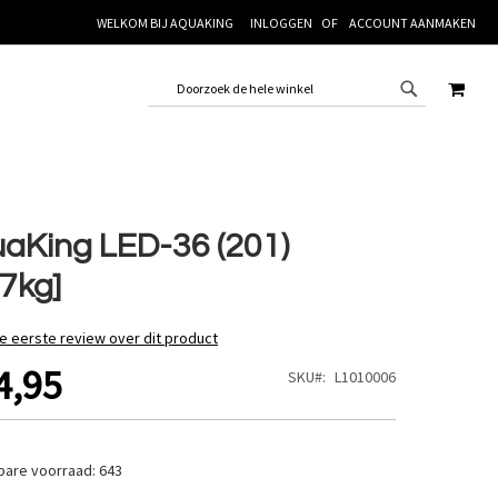
WELKOM BIJ AQUAKING
INLOGGEN
ACCOUNT AANMAKEN
WINK
aKing LED-36 (201)
07kg]
de eerste review over dit product
4,95
SKU
L1010006
bare voorraad:
643