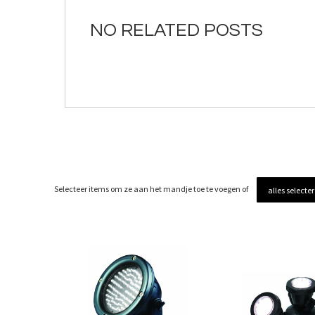
de
afbeeldingen-
NO RELATED POSTS
gallerij
Selecteer items om ze aan het mandje toe te voegen of
alles selecte