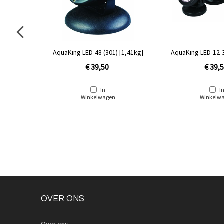
,52kg]
AquaKing LED-48 (301) [1,41kg]
AquaKing LED-12-3
€ 39,50
€ 39,
In
I
Winkelwagen
Winkelw
OVER ONS