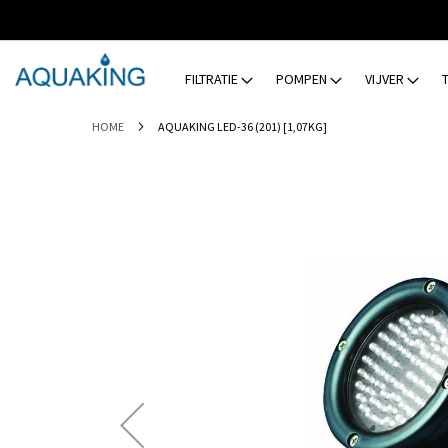
GA
NAAR
DE
INHOUD
FILTRATIE
POMPEN
VIJVER
HOME
AQUAKING LED-36 (201) [1,07KG]
Ga
naar
het
einde
van
de
afbeeldingen-
gallerij