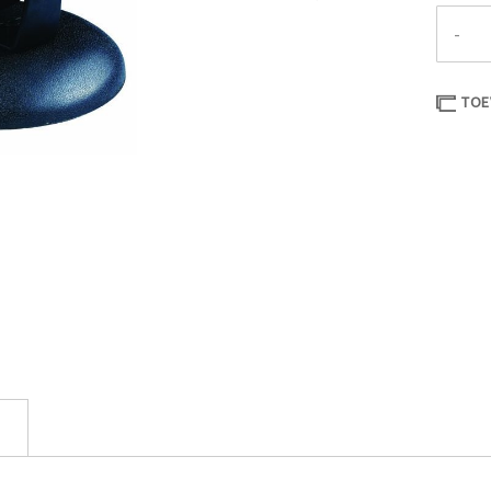
-
TOE