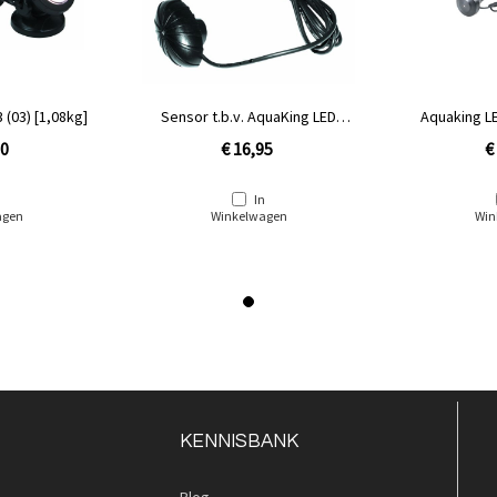
 (03) [1,08kg]
Sensor t.b.v. AquaKing LED
Aquaking LE
verlichting
Stuks (
50
€ 16,95
€
n
In
agen
Winkelwagen
Win
KENNISBANK