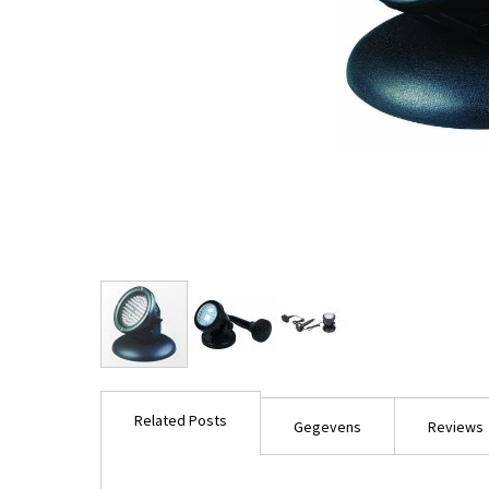
Ga
naar
Related Posts
het
Gegevens
Reviews
begin
van