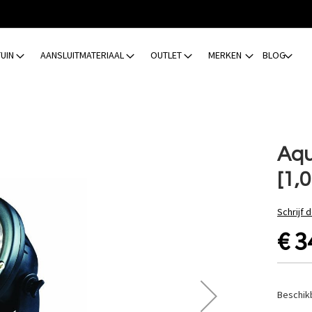
TUIN
AANSLUITMATERIAAL
OUTLET
MERKEN
BLOG
Aqu
[1,
Schrijf 
€ 3
Beschik