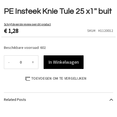
Ga
naar
PE Insteek Knie Tule 25 x1'' buit
het
begin
van
Schrijf de eerste review over dit product
€ 1,28
de
SKU
H1120012
afbeeldingen-
gallerij
Beschikbare voorraad:
602
-
+
In Winkelwagen
TOEVOEGEN OM TE VERGELIJKEN
Related Posts