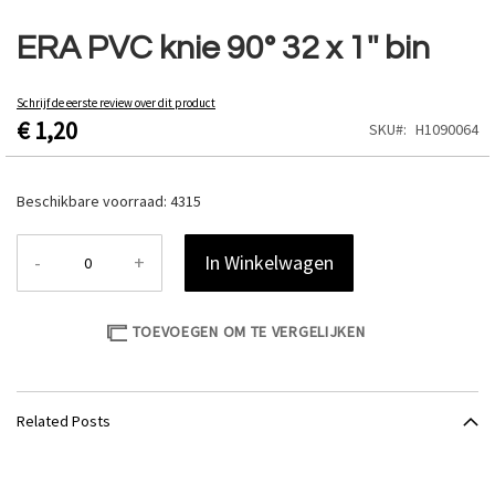
Ga
naar
ERA PVC knie 90° 32 x 1'' bin
het
begin
van
Schrijf de eerste review over dit product
€ 1,20
de
SKU
H1090064
afbeeldingen-
gallerij
Beschikbare voorraad:
4315
-
+
In Winkelwagen
TOEVOEGEN OM TE VERGELIJKEN
Related Posts