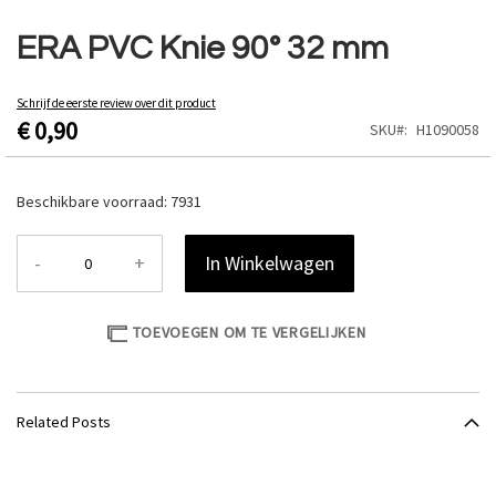
Ga
naar
ERA PVC Knie 90° 32 mm
het
begin
van
Schrijf de eerste review over dit product
€ 0,90
de
SKU
H1090058
afbeeldingen-
gallerij
Beschikbare voorraad:
7931
-
+
In Winkelwagen
TOEVOEGEN OM TE VERGELIJKEN
Related Posts