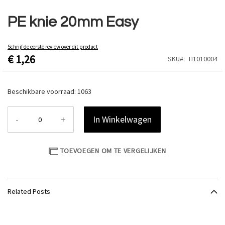
Ga
naar
PE knie 20mm Easy
het
begin
van
Schrijf de eerste review over dit product
€ 1,26
de
SKU
H1010004
afbeeldingen-
gallerij
Beschikbare voorraad:
1063
-
+
In Winkelwagen
TOEVOEGEN OM TE VERGELIJKEN
Related Posts