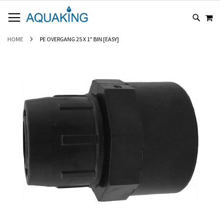
GA
WI
NAAR
DE
INHOUD
HOME
PE OVERGANG 25 X 1" BIN [EASY]
Ga
naar
het
einde
van
de
afbeeldingen-
gallerij