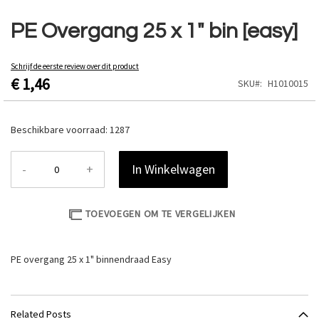
Ga
naar
PE Overgang 25 x 1" bin [easy]
het
begin
van
Schrijf de eerste review over dit product
€ 1,46
de
SKU
H1010015
afbeeldingen-
gallerij
Beschikbare voorraad:
1287
-
+
In Winkelwagen
TOEVOEGEN OM TE VERGELIJKEN
PE overgang 25 x 1" binnendraad Easy
Related Posts