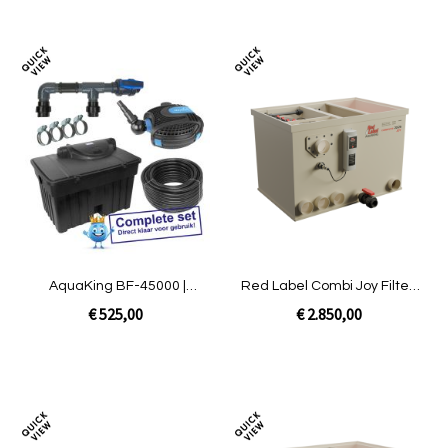
In Winkelwagen
In Winkelwagen
Toevoegen
Toev
om
om
te
te
vergelijken
verg
AquaKing BF-45000 |
Red Label Combi Joy Filter |
complete set met pomp
Gravity ongevuld
€ 525,00
€ 2.850,00
In Winkelwagen
In Winkelwagen