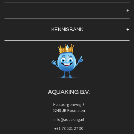
Over ons
Algemene voorwaarden
Klantenservice
KENNISBANK
Openingstijden
Contact
Blog
Privacy Policy
Advies
Red Label Filter Series
Veilig betalen met:
Nishikigoi-Ô
JPD Japan Pet Design
Downloads
AQUAKING B.V.
Huisbergenweg 3
5249 JR Rosmalen
info@aquaking.nl
+31 73 521 27 30