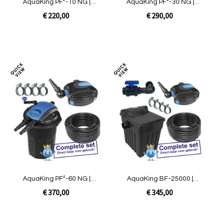
AquaKing PF²-10 NG |
AquaKing PF²-30 NG |
complete set
complete set
€ 220,00
€ 290,00
In Winkelwagen
In Winkelwagen
Toevoegen
Toev
om
om
te
te
vergelijken
verg
AquaKing PF²-60 NG |
AquaKing BF-25000 |
complete set met pomp
complete set met pomp
€ 370,00
€ 345,00