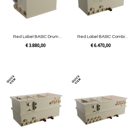
Red Label BASIC Drum
Red Label BASIC Combi
30/35 | Pomp
50/60 | Pomp niet gevuld
€ 3.880,00
€ 6.470,00
In Winkelwagen
In Winkelwagen
Toevoegen
Toev
om
om
te
te
vergelijken
verg