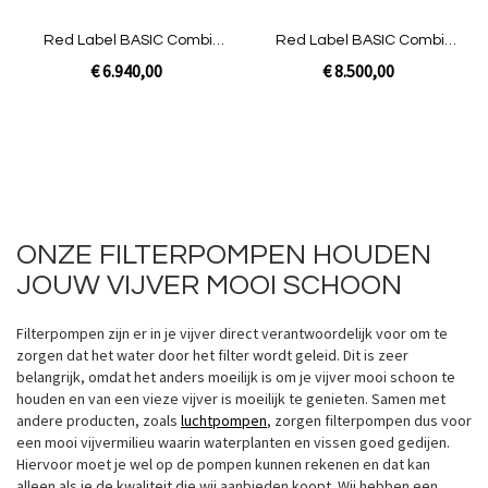
Red Label BASIC Combi
Red Label BASIC Combi
50/60 plus | Pomp niet
80/100 XXL | Pomp niet
€ 6.940,00
€ 8.500,00
gevuld
gevuld
In Winkelwagen
In Winkelwagen
ONZE FILTERPOMPEN HOUDEN
JOUW VIJVER MOOI SCHOON
Filterpompen zijn er in je vijver direct verantwoordelijk voor om te
zorgen dat het water door het filter wordt geleid. Dit is zeer
belangrijk, omdat het anders moeilijk is om je vijver mooi schoon te
houden en van een vieze vijver is moeilijk te genieten. Samen met
andere producten, zoals
luchtpompen
, zorgen filterpompen dus voor
een mooi vijvermilieu waarin waterplanten en vissen goed gedijen.
Hiervoor moet je wel op de pompen kunnen rekenen en dat kan
alleen als je de kwaliteit die wij aanbieden koopt. Wij hebben een