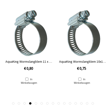
AquaKing Wormslangklem 11 x 25
AquaKing Wormslangklem 10x16
mm [½'']
mm [5/8'']
€ 0,80
€ 0,75
In
In
Winkelwagen
Winkelwagen