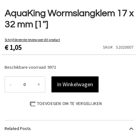
Ga
naar
AquaKing Wormslangklem 17 x
het
32 mm [1'']
begin
van
de
Schrijf de eerste review over dit product
afbeeldingen-
€ 1,05
SKU
S2020007
gallerij
Beschikbare voorraad:
9972
-
+
In Winkelwagen
TOEVOEGEN OM TE VERGELIJKEN
Related Posts