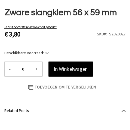
Ga
naar
Zware slangklem 56 x 59 mm
het
begin
van
Schrijf de eerste review over dit product
€ 3,80
de
SKU
S2020027
afbeeldingen-
gallerij
Beschikbare voorraad:
82
-
+
In Winkelwagen
TOEVOEGEN OM TE VERGELIJKEN
Related Posts