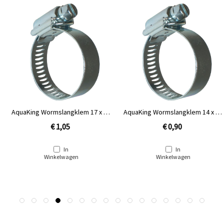
AquaKing Wormslangklem 17 x 32
AquaKing Wormslangklem 14 x 27
mm [1'']
mm [¾'']
€ 1,05
€ 0,90
In
In
Winkelwagen
Winkelwagen