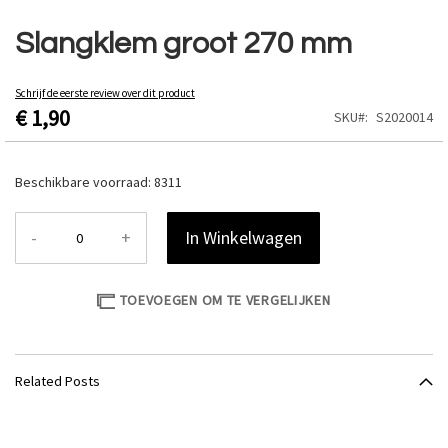
Ga
naar
Slangklem groot 270 mm
het
begin
van
Schrijf de eerste review over dit product
€ 1,90
de
SKU
S2020014
afbeeldingen-
gallerij
Beschikbare voorraad:
8311
-
+
In Winkelwagen
TOEVOEGEN OM TE VERGELIJKEN
Related Posts