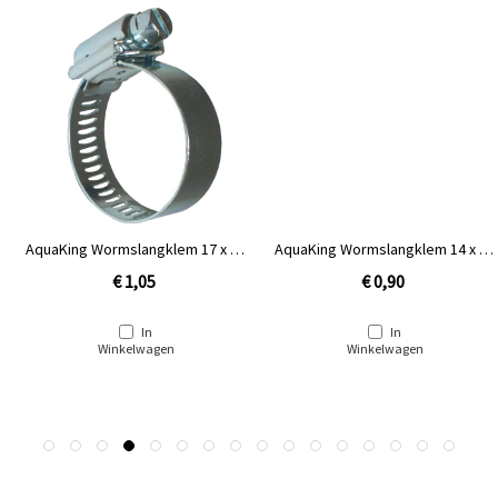
AquaKing Wormslangklem 17 x 32
AquaKing Wormslangklem 14 x 27
mm [1'']
mm [¾'']
€ 1,05
€ 0,90
In
In
Winkelwagen
Winkelwagen