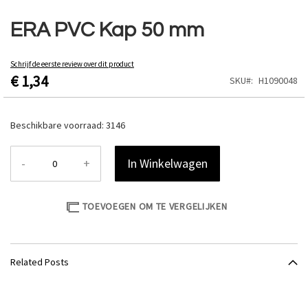
Ga
naar
ERA PVC Kap 50 mm
het
begin
van
Schrijf de eerste review over dit product
€ 1,34
de
SKU
H1090048
afbeeldingen-
gallerij
Beschikbare voorraad:
3146
-
+
In Winkelwagen
TOEVOEGEN OM TE VERGELIJKEN
Related Posts