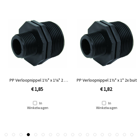
PP Verloopnippel 1½" x 1¼" 2 x
PP Verloopnippel 1½" x 1" 2x buit
buitendraad
€ 1,85
€ 1,82
In
In
Winkelwagen
Winkelwagen