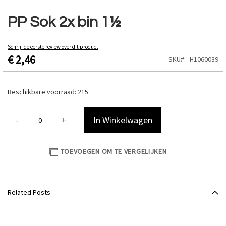
Ga
naar
PP Sok 2x bin 1½
het
begin
van
Schrijf de eerste review over dit product
€ 2,46
de
SKU
H1060039
afbeeldingen-
gallerij
Beschikbare voorraad:
215
-
+
In Winkelwagen
TOEVOEGEN OM TE VERGELIJKEN
Related Posts