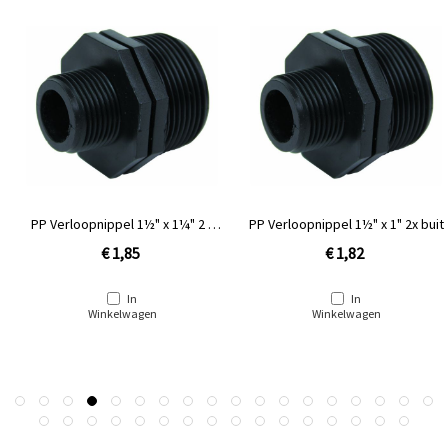
PP Verloopnippel 1½" x 1¼" 2 x
PP Verloopnippel 1½" x 1" 2x buit
buitendraad
€ 1,85
€ 1,82
In
In
Winkelwagen
Winkelwagen