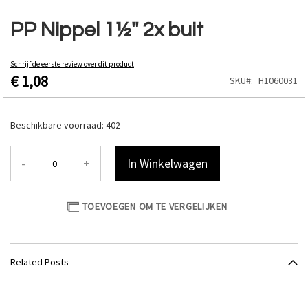
Ga
naar
PP Nippel 1½'' 2x buit
het
begin
van
Schrijf de eerste review over dit product
€ 1,08
de
SKU
H1060031
afbeeldingen-
gallerij
Beschikbare voorraad:
402
-
+
In Winkelwagen
TOEVOEGEN OM TE VERGELIJKEN
Related Posts