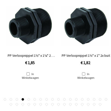
PP Verloopnippel 1½" x 1¼" 2 x
PP Verloopnippel 1½" x 1" 2x buit
buitendraad
€ 1,85
€ 1,82
In
In
Winkelwagen
Winkelwagen